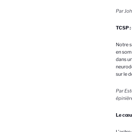
Par Joh
TCSP : 
Notre s
en somm
dans un
neurodé
sur le 
Par Est
épinièr
Le cœur
L’astre