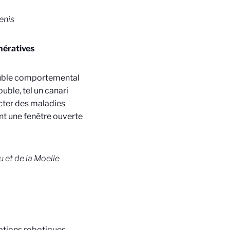
enis
nératives
ouble comportemental
ble, tel un canari
cter des maladies
t une fenêtre ouverte
u et de la Moelle
ations robotiques,