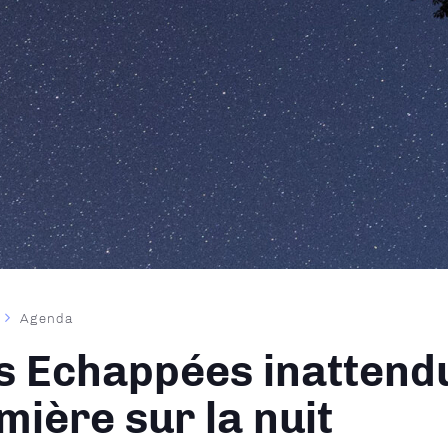
Agenda
ane
s Echappées inattend
mière sur la nuit