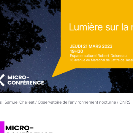
s : Samuel Challéat / Observatoire de l’environnement nocturne / CNRS