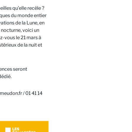
lles qu’elle recèle ?
fiques du monde entier
ations de la Lune, en
nocturne, voici un
ez-vous le 21 mars à
rieux de la nuit et
ences seront
dédié.
meudon.fr / 01 41 14