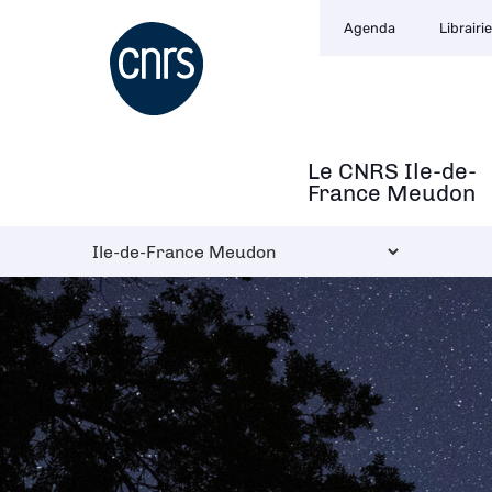
Navigation
Aller
Agenda
Librairie
secondaire
au
contenu
principal
Le CNRS Ile-de-
Navigation
France Meudon
principale