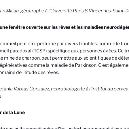
an Milian, géographe à l’Université Paris 8 Vincennes-Saint-D
une fenêtre ouverte sur les rêves et les maladies neurodégé
ommeil peut être perturbé par divers troubles, comme le tr
eil paradoxal (TCSP) spécifique aux personnes âgées. Ce trou
e mine de charbon, peut permettre aux scientifiques de déte
génératives comme la maladie de Parkinson. C’est égalemen
domaine de l’étude des rêves.
efania Vargas Gonzalez, neurobiologiste à l’Institut du cervea
e
 de la Lune
 de nos nuits connaît aujourd’hui un fort engouement d’explor