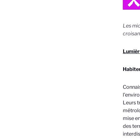
Les mic
croisan
Lumière
Habite
Connais
l’envir
Leurs t
métrolo
mise en
des ter
interdis