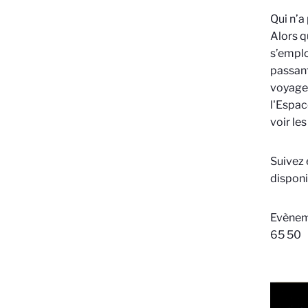
Qui n’a
Alors q
s’emplo
passant
voyage 
l'Espac
voir les
Suivez 
disponi
Evèneme
65 50