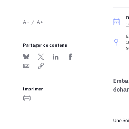
A
A
-
+
1
E
1
Partager ce contenu
9
Embar
échan
Imprimer
Une Soi