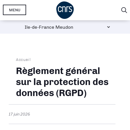
Aller
MENU
au
contenu
principal
Fil
Accueil
d'Ariane
Règlement général
sur la protection des
données (RGPD)
17 juin 2026