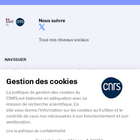
Nous suivre
Tous nos réseaux sociaux
NAVIGUER
La délégation
Actualités
Gestion des cookies
Recherche
Agenda
Innovation
Annuaires
La politique de gestion des cookies du
Talents
Intranet
CNRS est élaborée en adéquation avec sa
mission de recherche scientifique. Ce
site vous donne l’information sur les cookies qu’il utilise et le
contrôle de ceux non nécessaires à son fonctionnement et son
amélioration.
Lire la politique de confidentialité
PIED
DE
Accessibilité - non conforme
Crédits
Mentions légales