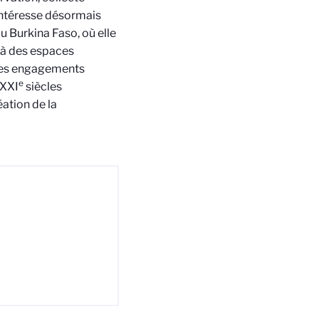
’intéresse désormais
au Burkina Faso, où elle
là des espaces
e des engagements
e
 XXI
siècles
éation de la