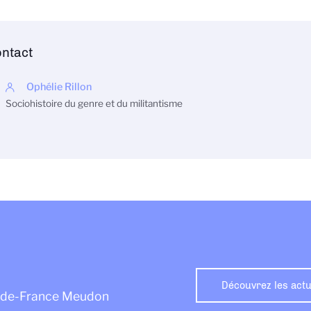
ntact
Ophélie Rillon
Sociohistoire du genre et du militantisme
Découvrez les actu
le-de-France Meudon