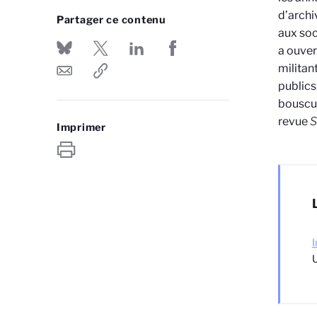
d’archi
Partager ce contenu
aux soc
a ouver
militan
publics
bouscul
revue
S
Imprimer
I
U