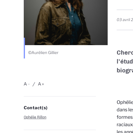
03 avril
Cher
©Aurélien Gillier
l’étu
biogr
A
A
-
+
Ophélie
Contact(s)
dans le
formes 
Ophélie Rillon
raciaux
les ann