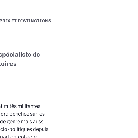
PRIX ET DISTINCTIONS
 spécialiste de
toires
ntimités militantes
bord penchée sur les
r de genre mais aussi
ocio-politiques depuis
rvation, collecte