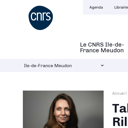
Navigation
Aller
Agenda
Librairie
secondaire
au
contenu
principal
Le CNRS Ile-de-
Navigation
France Meudon
principale
Fil
Accueil
d'Ari
Ta
Ri