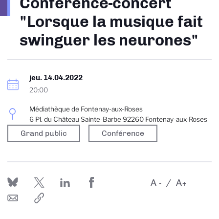
Conférence-concert
d'Ariane
"Lorsque la musique fait
swinguer les neurones"
jeu. 14.04.2022
20:00
Médiathèque de Fontenay-aux-Roses
6 Pl. du Château Sainte-Barbe 92260 Fontenay-aux-Roses
Grand public
Conférence
A
A
-
+