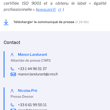
certifiée ISO 9001 et a obtenu le label « égalité
professionnelle ». (
www.anr.fr
)
Télécharger le communiqué de presse
(2.28 Mo)
Contact
Manon Landurant
Attachée de presse CNRS
+33 1 44 96 51 37
manon.landurant@cnrs.fr
Nicolas Pré
Presse Deezer
+33 6 61 99 50 11