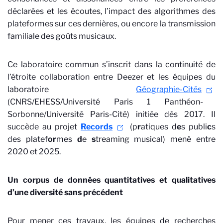
déclarées et les écoutes, l’impact des algorithmes des
plateformes sur ces dernières, ou encore la transmission
familiale des goûts musicaux.
Ce laboratoire commun s’inscrit dans la continuité de
l’étroite collaboration entre Deezer et les équipes du
laboratoire
Géographie-Cités
(CNRS/EHESS/Université Paris 1 Panthéon-
Sorbonne/Université Paris-Cité) initiée dès 2017. Il
succède au projet
Records
(p
r
atiques d
e
s publi
c
s
des platef
or
mes
d
e
s
treaming musical) mené entre
2020 et 2025.
Un corpus de données quantitatives et qualitatives
d’une diversité sans précédent
Pour mener ces travaux, les équipes de recherches