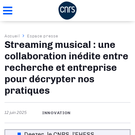
Aller
au
contenu
principal
Fil
Accueil
Espace presse
Streaming musical : une
d'Ariane
collaboration inédite entre
recherche et entreprise
pour décrypter nos
pratiques
12 juin 2025
INNOVATION
Deezer, le CNRS, l’EHESS,