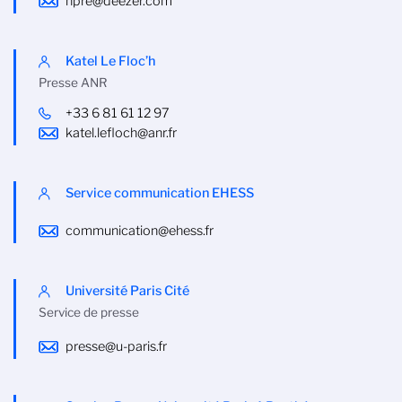
npre@deezer.com
Katel Le Floc’h
Presse ANR
+33 6 81 61 12 97
katel.lefloch@anr.fr
Service communication EHESS
communication@ehess.fr
Université Paris Cité
Service de presse
presse@u-paris.fr