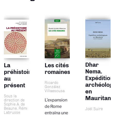
Dhar
Les cités
La
Nema.
romaines
préhistoire
Expédition
au
Ricardo
archéolog
présent
González
en
Villaescusa
Sous la
Mauritani
L’expansion
direction de
Sophie A. de
de Rome
Beaune, Rémi
Joël Suire
Labrusse
entraîna une