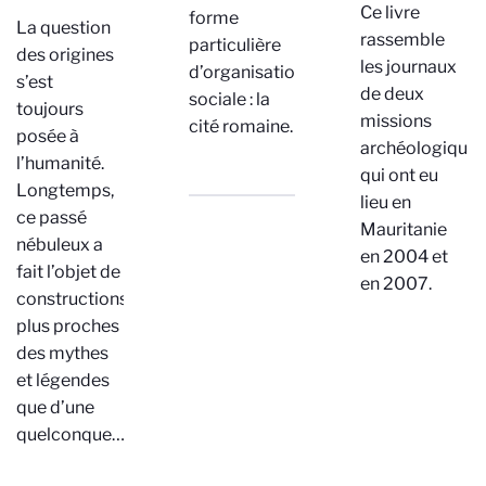
Ce livre
forme
La question
rassemble
particulière
des origines
les journaux
d’organisation
s’est
de deux
sociale : la
toujours
missions
cité romaine.
posée à
archéologique
l’humanité.
qui ont eu
Longtemps,
lieu en
ce passé
Mauritanie
nébuleux a
en 2004 et
fait l’objet de
en 2007.
constructions
plus proches
des mythes
et légendes
que d’une
quelconque…