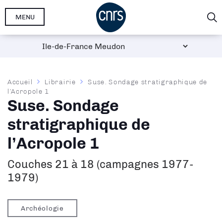
Aller
MENU
au
contenu
principal
Fil
Accueil
Librairie
Suse. Sondage stratigraphique de
l’Acropole 1
d'Ariane
Suse. Sondage
stratigraphique de
l’Acropole 1
Couches 21 à 18 (campagnes 1977-
1979)
Archéologie