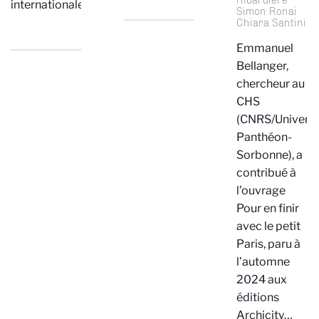
internationales.
Simon Ronai
Chiara Santini
Emmanuel
Bellanger,
chercheur au
CHS
(CNRS/Universi
Panthéon-
Sorbonne), a
contribué à
l’ouvrage
Pour en finir
avec le petit
Paris, paru à
l’automne
2024 aux
éditions
Archicity…