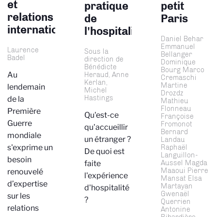
et
pratique
petit
relations
de
Paris
internationales
l'hospitalité
Daniel Behar
Emmanuel
Laurence
Sous la
Bellanger
Badel
direction de
Dominique
Bénédicte
Bourg Marco
Heraud, Anne
Au
Cremaschi
Kerlan,
Martine
lendemain
Michel
Drozdz
Hastings
de la
Mathieu
Flonneau
Première
Qu'est-ce
Françoise
Guerre
Fromonot
qu'accueillir
Bernard
mondiale
un étranger ?
Landau
Raphaël
s'exprime un
De quoi est
Languillon-
besoin
Aussel Magda
faite
Maaoui Pierre
renouvelé
l'expérience
Mansat Elsa
d’expertise
Martayan
d'hospitalité
Gwenaël
sur les
?
Querrien
relations
Antonine
Ribardière