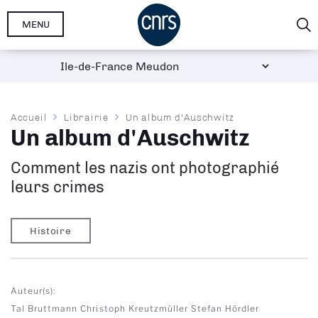
Aller
MENU
au
contenu
principal
Fil
Accueil
Librairie
Un album d'Auschwitz
Un album d'Auschwitz
d'Ariane
Comment les nazis ont photographié
leurs crimes
Histoire
Auteur(s)
Tal Bruttmann
Christoph Kreutzmüller
Stefan Hördler