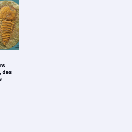
rs
, des
s