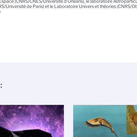
'Espace (CNRS/CNES/Université d'Orléans), le laboratoire Astropartic
S/Université de Paris) et le Laboratoire Univers et théories (CNRS/Ob
)
: