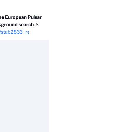
the European Pulsar
ckground search
. S
s/stab2833