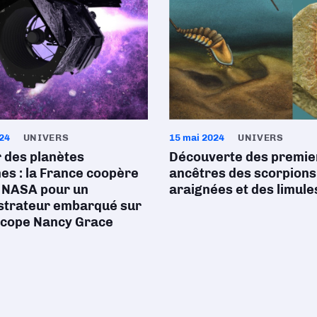
24
UNIVERS
15 mai 2024
UNIVERS
 des planètes
Découverte des premie
nes : la France coopère
ancêtres des scorpions
a NASA pour un
araignées et des limule
trateur embarqué sur
escope Nancy Grace