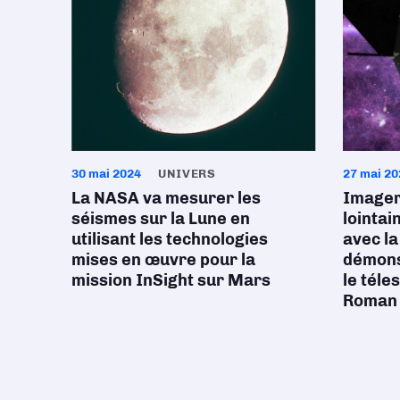
30 mai 2024
UNIVERS
27 mai 20
La NASA va mesurer les
Imager
séismes sur la Lune en
lointai
utilisant les technologies
avec l
mises en œuvre pour la
démons
mission InSight sur Mars
le tél
Roman