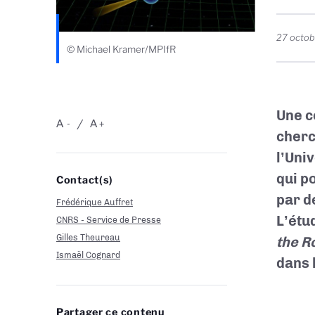
27 octob
© Michael Kramer/MPIfR
Une c
A
A
-
+
cherc
l’Uni
qui po
Contact(s)
par d
Frédérique Auffret
L’étu
CNRS - Service de Presse
Gilles Theureau
the R
Ismaël Cognard
dans 
Partager ce contenu