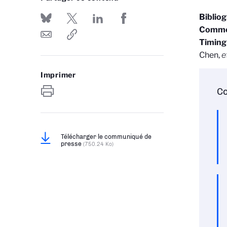
Biblio
Common-
Timing 
Chen,
e
Imprimer
Co
Télécharger le communiqué de
presse
(750.24 Ko)