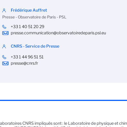
Frédérique Auffret
Presse - Observatoire de Paris - PSL
+33 1 40 51 20 29
presse.communication@observatoiredeparis.psl.eu
CNRS - Service de Presse
+33 1 44 96 51 51
presse@cnrs.fr
laboratoires CNRS impliqués sont : le Laboratoire de physique et chi