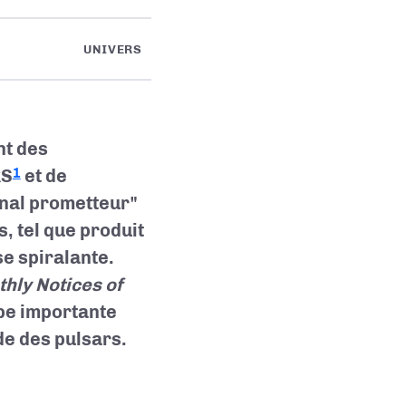
UNIVERS
nt des
RS
et de
1
gnal prometteur"
s, tel que produit
e spiralante.
hly Notices of
pe importante
de des pulsars.