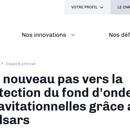
VOTRE PROFIL
LE CNR
Nos innovations
Nos défi
Espace presse
ane
 nouveau pas vers la
tection du fond d'ond
avitationnelles grâce
lsars