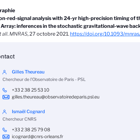
graphie
red-signal analysis with 24-yr high-precision timing of 
Array: inferences in the stochastic gravitational-wave ba
t all
.
MNRAS
, 27 octobre 2021.
https://doi.org/10.1093/mnra
ntact
Gilles Theureau
Chercheur de l'Observatoire de Paris - PSL
+33 2 38 25 53 10
gilles.theureau@observatoiredeparis.psl.eu
Ismaël Cognard
Chercheur CNRS
+33 2 38 25 79 08
icognard@cnrs-orleans.fr