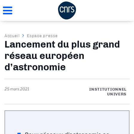
Aller
au
contenu
principal
Fil
Accueil
Espace presse
Lancement du plus grand
d'Ariane
réseau européen
d’astronomie
25 mars 2021
INSTITUTIONNEL
UNIVERS